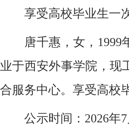
享受高校毕业生
一
唐千惠
，
女
，
1999
业于
西安外事学院
，现
合服务中心
。享受
高校
公示时间：202
6
年
7